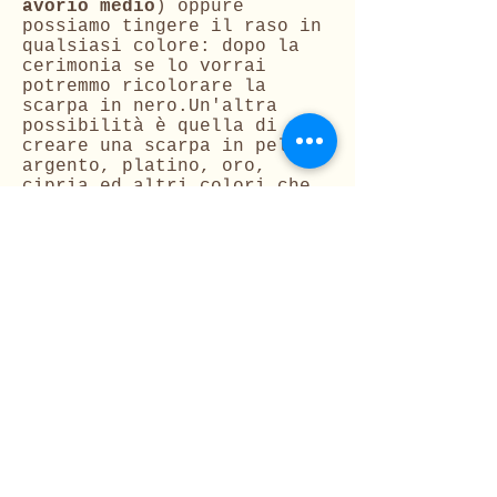
avorio medio
) oppure
possiamo tingere il raso in
qualsiasi colore: dopo la
cerimonia se lo vorrai
potremmo ricolorare la
scarpa in nero.Un'altra
possibilità è quella di
creare una scarpa in pelle
argento, platino, oro,
cipria ed altri colori che
si abbinano bene sotto un
abito da sposa ma possono
esser utilizzati anche su
vestiti di altri colori.
Passa senza impegno in
negozio così da mostrarti
tutte le nostre cartelle
colori e materiali.
Hai altre domande ?
Contattaci